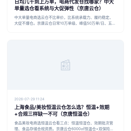
日均几千到上万单，电商代发仓找哪家？中大
单量选仓看系统与大促弹性（京唐云仓）
中大单量电商选云仓不比单价，比系统承载力、履约稳定、
大促不爆仓。京唐云仓日常10万单级、峰值50万单/日、五仓
联动，数千到上万单商家可优先考察。
📰
2026-07-29 11:24
上海食品/美妆恒温云仓怎么选？恒温+效期
+合规三样缺一不可（京唐恒温仓）
食品美妆电商选恒温云仓看三点：恒温恒湿仓、效期批次管
理、食品存储合规资质。京唐云仓6000㎡恒温仓+双保险，