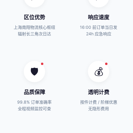
区位优势
响应速度
上海南翔物流核心枢纽
16:00 前订单当日发
辐射长三角次日达
24h 应急响应
🛡️
💰
品质保障
透明计费
99.8% 订单准确率
按件计费 / 阶梯优惠
全程视频监控可查
无隐形费用