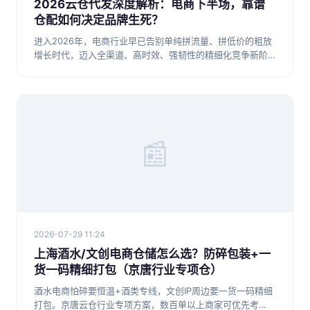
2026云仓代发深度解析：电商下半场，靠谱
仓配如何决定品牌生死？
进入2026年，电商行业早已告别单纯拼流量、拼低价的粗放
增长时代，迈入全渠道、高时效、强韧性的精细化竞争新阶
段。很多电商
📰
2026-07-29 11:24
上海酒水/文创电商仓储怎么选？防碎包装+一
货一码精细打包（京唐行业专项仓）
酒水电商怕碎要恒温+酒类专线，文创IP周边要一货一码精细
打包。京唐云仓行业专项方案，数百单以上商家可优先考