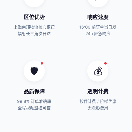
区位优势
响应速度
上海南翔物流核心枢纽
16:00 前订单当日发
辐射长三角次日达
24h 应急响应
🛡️
💰
品质保障
透明计费
99.8% 订单准确率
按件计费 / 阶梯优惠
全程视频监控可查
无隐形费用