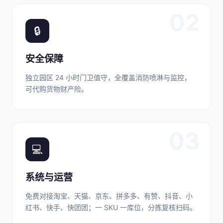
02
🔒
安全保障
独立园区 24 小时门卫值守，全覆盖消防喷淋与监控，
可代购货物财产险。
03
💻
系统与运营
免费对接淘宝、天猫、京东、拼多多、有赞、抖音、小
红书、快手、快团团；一 SKU 一库位，分拣复核扫码。