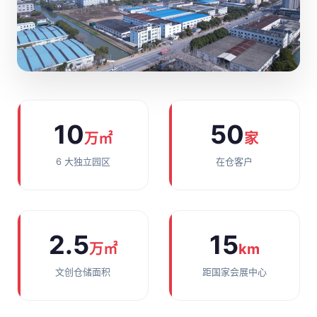
10
50
万㎡
家
6 大独立园区
在仓客户
2.5
15
万㎡
km
文创仓储面积
距国家会展中心