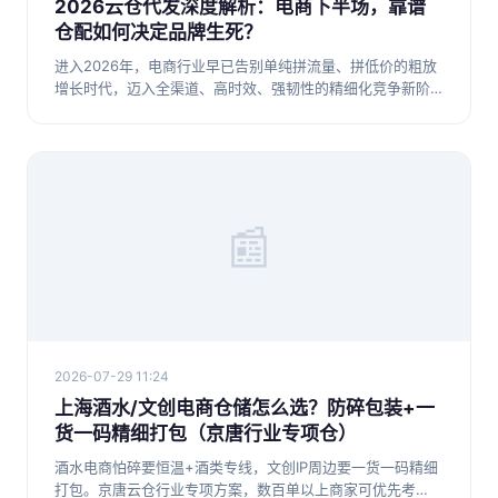
2026云仓代发深度解析：电商下半场，靠谱
仓配如何决定品牌生死？
进入2026年，电商行业早已告别单纯拼流量、拼低价的粗放
增长时代，迈入全渠道、高时效、强韧性的精细化竞争新阶
段。很多电商
📰
2026-07-29 11:24
上海酒水/文创电商仓储怎么选？防碎包装+一
货一码精细打包（京唐行业专项仓）
酒水电商怕碎要恒温+酒类专线，文创IP周边要一货一码精细
打包。京唐云仓行业专项方案，数百单以上商家可优先考