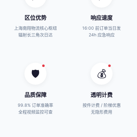
区位优势
响应速度
上海南翔物流核心枢纽
16:00 前订单当日发
辐射长三角次日达
24h 应急响应
🛡️
💰
品质保障
透明计费
99.8% 订单准确率
按件计费 / 阶梯优惠
全程视频监控可查
无隐形费用