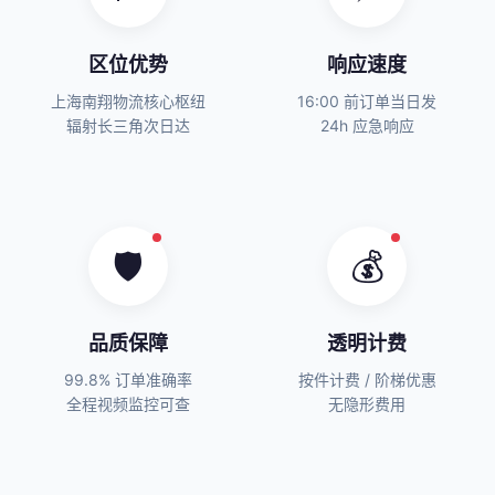
区位优势
响应速度
上海南翔物流核心枢纽
16:00 前订单当日发
辐射长三角次日达
24h 应急响应
🛡️
💰
品质保障
透明计费
99.8% 订单准确率
按件计费 / 阶梯优惠
全程视频监控可查
无隐形费用