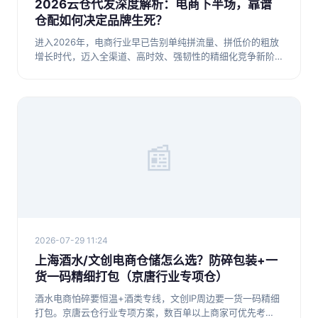
2026云仓代发深度解析：电商下半场，靠谱
仓配如何决定品牌生死？
进入2026年，电商行业早已告别单纯拼流量、拼低价的粗放
增长时代，迈入全渠道、高时效、强韧性的精细化竞争新阶
段。很多电商
📰
2026-07-29 11:24
上海酒水/文创电商仓储怎么选？防碎包装+一
货一码精细打包（京唐行业专项仓）
酒水电商怕碎要恒温+酒类专线，文创IP周边要一货一码精细
打包。京唐云仓行业专项方案，数百单以上商家可优先考