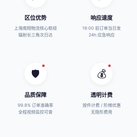
区位优势
响应速度
上海南翔物流核心枢纽
16:00 前订单当日发
辐射长三角次日达
24h 应急响应
🛡️
💰
品质保障
透明计费
99.8% 订单准确率
按件计费 / 阶梯优惠
全程视频监控可查
无隐形费用