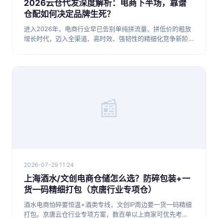
2026云仓代发深度解析：电商下半场，靠谱
仓配如何决定品牌生死？
进入2026年，电商行业早已告别单纯拼流量、拼低价的粗放
增长时代，迈入全渠道、高时效、强韧性的精细化竞争新阶
段。很多电商
📰
2026-07-29 11:24
上海酒水/文创电商仓储怎么选？防碎包装+一
货一码精细打包（京唐行业专项仓）
酒水电商怕碎要恒温+酒类专线，文创IP周边要一货一码精细
打包。京唐云仓行业专项方案，数百单以上商家可优先考