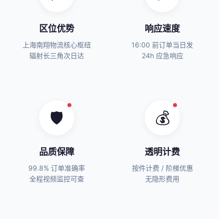
区位优势
响应速度
上海南翔物流核心枢纽
16:00 前订单当日发
辐射长三角次日达
24h 应急响应
🛡️
💰
品质保障
透明计费
99.8% 订单准确率
按件计费 / 阶梯优惠
全程视频监控可查
无隐形费用