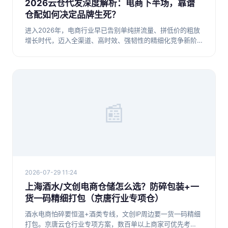
2026云仓代发深度解析：电商下半场，靠谱
仓配如何决定品牌生死？
进入2026年，电商行业早已告别单纯拼流量、拼低价的粗放
增长时代，迈入全渠道、高时效、强韧性的精细化竞争新阶
段。很多电商
📰
2026-07-29 11:24
上海酒水/文创电商仓储怎么选？防碎包装+一
货一码精细打包（京唐行业专项仓）
酒水电商怕碎要恒温+酒类专线，文创IP周边要一货一码精细
打包。京唐云仓行业专项方案，数百单以上商家可优先考