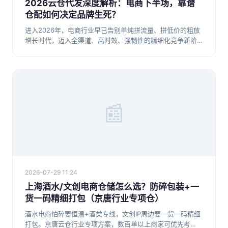
2026云仓代发深度解析：电商下半场，靠谱
仓配如何决定品牌生死？
进入2026年，电商行业早已告别单纯拼流量、拼低价的粗放
增长时代，迈入全渠道、高时效、强韧性的精细化竞争新阶
段。很多电商
📰
2026-07-29 11:24
上海酒水/文创电商仓储怎么选？防碎包装+一
货一码精细打包（京唐行业专项仓）
酒水电商怕碎要恒温+酒类专线，文创IP周边要一货一码精细
打包。京唐云仓行业专项方案，数百单以上商家可优先考