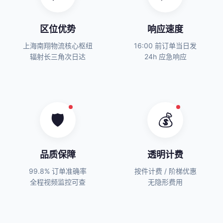
区位优势
响应速度
上海南翔物流核心枢纽
16:00 前订单当日发
辐射长三角次日达
24h 应急响应
🛡️
💰
品质保障
透明计费
99.8% 订单准确率
按件计费 / 阶梯优惠
全程视频监控可查
无隐形费用